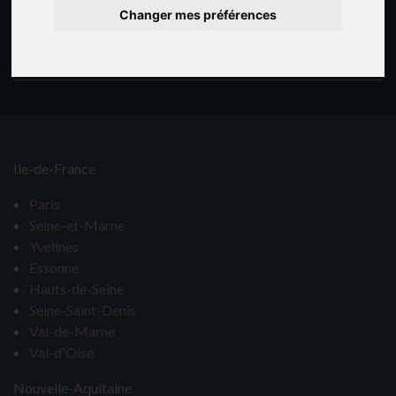
Changer mes préférences
Aucun bien ne correspond à votre recherche !
Ile-de-France
Paris
Seine-et-Marne
Yvelines
Essonne
Hauts-de-Seine
Seine-Saint-Denis
Val-de-Marne
Val-d'Oise
Nouvelle-Aquitaine