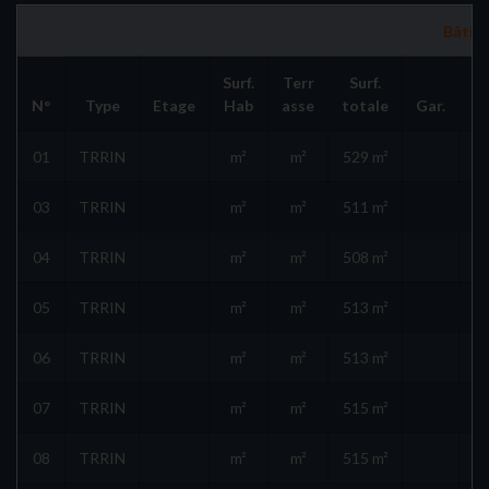
Bâtime
Surf.
Terr
Surf.
Pa
N°
Type
Etage
Hab
asse
totale
Gar.
E
01
TRRIN
m²
m²
529 m²
03
TRRIN
m²
m²
511 m²
04
TRRIN
m²
m²
508 m²
05
TRRIN
m²
m²
513 m²
06
TRRIN
m²
m²
513 m²
07
TRRIN
m²
m²
515 m²
08
TRRIN
m²
m²
515 m²