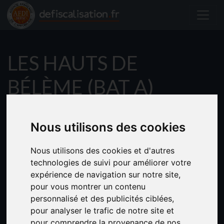
LES HAUTS DE
BÉLÈME (BAT A)
Jolie résidence de type créole située dans une zone
pavillonnaire de Bélème au Lamentin.
Nous utilisons des cookies
Proche des grands axes routiers et de l’aéroport, vous êtes à
Nous utilisons des cookies et d'autres
proximité de l’activité économique de l’île et des transports
technologies de suivi pour améliorer votre
en commun (TCSP).
expérience de navigation sur notre site,
pour vous montrer un contenu
Ce complexe immobilier se compose...
personnalisé et des publicités ciblées,
pour analyser le trafic de notre site et
En savoir plus
pour comprendre la provenance de nos